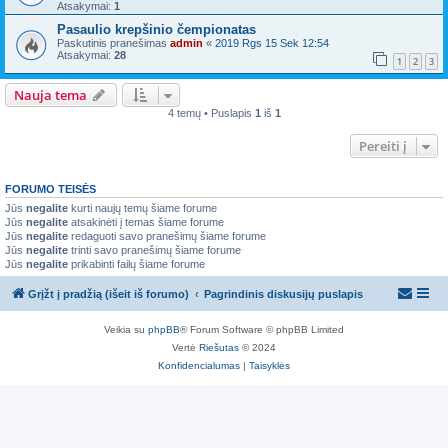
Atsakymai:
1
Pasaulio krepšinio čempionatas
Paskutinis pranešimas
admin
«
2019 Rgs 15 Sek 12:54
Atsakymai:
28
1
2
3
Nauja tema
4 temų • Puslapis
1
iš
1
Pereiti į
FORUMO TEISĖS
Jūs
negalite
kurti naujų temų šiame forume
Jūs
negalite
atsakinėti į temas šiame forume
Jūs
negalite
redaguoti savo pranešimų šiame forume
Jūs
negalite
trinti savo pranešimų šiame forume
Jūs
negalite
prikabinti failų šiame forume
Grįžt į pradžią (išeit iš forumo)
Pagrindinis diskusijų puslapis
Veikia su
phpBB
® Forum Software © phpBB Limited
Vertė
Riešutas
© 2024
Konfidencialumas
|
Taisyklės