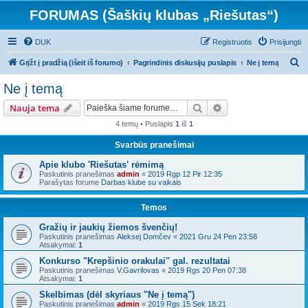
FORUMAS (Šaškių klubas „Riešutas“)
DUK
Registruotis
Prisijungti
I
Grįžt į pradžią (išeit iš forumo)
Pagrindinis diskusijų puslapis
Ne į temą
e
Ne į temą
š
Ieškoti
Išplėstinė paieška
Nauja tema
k
4 temų • Puslapis
1
iš
1
o
Svarbūs pranešimai
t
i
Apie klubo 'Riešutas' rėmimą
Paskutinis pranešimas
admin
«
2019 Rgp 12 Pir 12:35
Parašytas forume
Darbas klube su vaikais
Temos
Gražių ir jaukių žiemos švenčių!
Paskutinis pranešimas
Aleksej Domčev
«
2021 Gru 24 Pen 23:58
Atsakymai:
1
Konkurso "Krepšinio orakulai" gal. rezultatai
Paskutinis pranešimas
V.Gavrilovas
«
2019 Rgs 20 Pen 07:38
Atsakymai:
1
Skelbimas (dėl skyriaus "Ne į temą")
Paskutinis pranešimas
admin
«
2019 Rgs 15 Sek 18:21