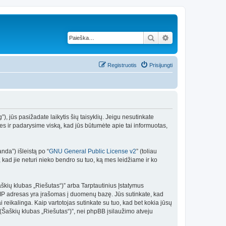
Ieškoti
Išplėstinė paieška
Registruotis
Prisijungti
 jūs pasižadate laikytis šių taisyklių. Jeigu nesutinkate
les ir padarysime viską, kad jūs būtumėte apie tai informuotas,
da”) išleistą po “
GNU General Public License v2
” (toliau
kad jie neturi nieko bendro su tuo, ką mes leidžiame ir ko
aškių klubas „Riešutas“)” arba Tarptautinius Įstatymus
ių IP adresas yra įrašomas į duomenų bazę. Jūs sutinkate, kad
i reikalinga. Kaip vartotojas sutinkate su tuo, kad bet kokia jūsų
Šaškių klubas „Riešutas“)”, nei phpBB įsilaužimo atveju