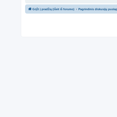
Grįžt į pradžią (išeit iš forumo)
Pagrindinis diskusijų pusla