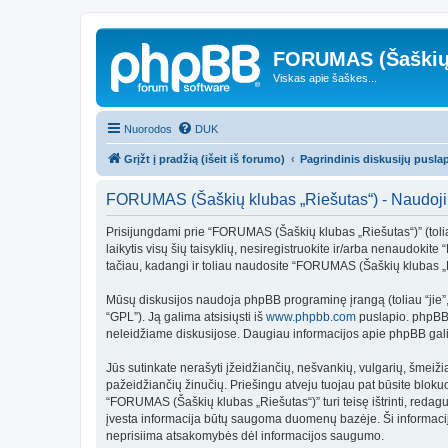
FORUMAS (Šaškių 
Viskas apie šaškes...
Nuorodos
DUK
Grįžt į pradžią (išeit iš forumo)
Pagrindinis diskusijų pusla
FORUMAS (Šaškių klubas „Riešutas“) - Naudoji
Prisijungdami prie “FORUMAS (Šaškių klubas „Riešutas“)” (toliau
laikytis visų šių taisyklių, nesiregistruokite ir/arba nenaudoki
tačiau, kadangi ir toliau naudosite “FORUMAS (Šaškių klubas „Rie
Mūsų diskusijos naudoja phpBB programinę įrangą (toliau “jie
“GPL”). Ją galima atsisiųsti iš
www.phpbb.com
puslapio. phpBB p
neleidžiame diskusijose. Daugiau informacijos apie phpBB galit
Jūs sutinkate nerašyti įžeidžiančių, nešvankių, vulgarių, šmeiž
pažeidžiančių žinučių. Priešingu atveju tuojau pat būsite bloku
“FORUMAS (Šaškių klubas „Riešutas“)” turi teisę ištrinti, redaguo
įvesta informacija būtų saugoma duomenų bazėje. Ši informacij
neprisiima atsakomybės dėl informacijos saugumo.