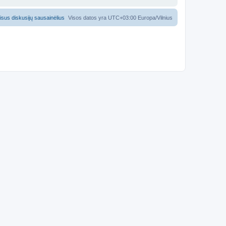
 visus diskusijų sausainėlius
Visos datos yra UTC+03:00 Europa/Vilnius