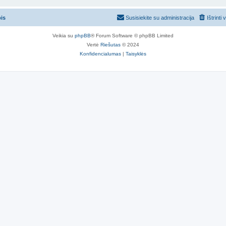
pis
Susisiekite su administracija
Ištrinti
Veikia su
phpBB
® Forum Software © phpBB Limited
Vertė
Riešutas
© 2024
Konfidencialumas
|
Taisyklės