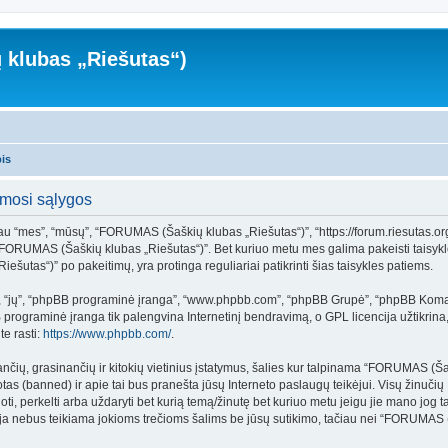
klubas „Riešutas“)
pis
mosi sąlygos
 “mes”, “mūsų”, “FORUMAS (Šaškių klubas „Riešutas“)”, “https://forum.riesutas.org”),
te “FORUMAS (Šaškių klubas „Riešutas“)”. Bet kuriuo metu mes galima pakeisti taisyk
šutas“)” po pakeitimų, yra protinga reguliariai patikrinti šias taisykles patiems.
”, “jų”, “phpBB programinė įranga”, “www.phpbb.com”, “phpBB Grupė”, “phpBB Koman
rograminė įranga tik palengvina Internetinį bendravimą, o GPL licencija užtikrina, 
e rasti:
https://www.phpbb.com/
.
iančių, grasinančių ir kitokių vietinius įstatymus, šalies kur talpinama “FORUMAS (Š
otas (banned) ir apie tai bus pranešta jūsų Interneto paslaugų teikėjui. Visų žinuč
ti, perkelti arba uždaryti bet kurią temą/žinutę bet kuriuo metu jeigu jie mano jog ta
a nebus teikiama jokioms trečioms šalims be jūsų sutikimo, tačiau nei “FORUMAS (