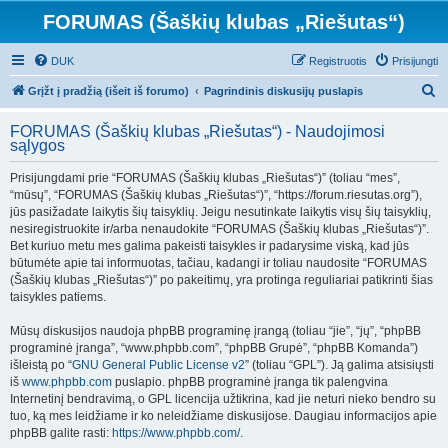
FORUMAS (Šaškių klubas „Riešutas“)
DUK
Registruotis
Prisijungti
I
Grįžt į pradžią (išeit iš forumo)
Pagrindinis diskusijų puslapis
e
FORUMAS (Šaškių klubas „Riešutas“) - Naudojimosi
š
sąlygos
k
Prisijungdami prie “FORUMAS (Šaškių klubas „Riešutas“)” (toliau “mes”,
o
“mūsų”, “FORUMAS (Šaškių klubas „Riešutas“)”, “https://forum.riesutas.org”),
t
jūs pasižadate laikytis šių taisyklių. Jeigu nesutinkate laikytis visų šių taisyklių,
nesiregistruokite ir/arba nenaudokite “FORUMAS (Šaškių klubas „Riešutas“)”.
i
Bet kuriuo metu mes galima pakeisti taisykles ir padarysime viską, kad jūs
būtumėte apie tai informuotas, tačiau, kadangi ir toliau naudosite “FORUMAS
(Šaškių klubas „Riešutas“)” po pakeitimų, yra protinga reguliariai patikrinti šias
taisykles patiems.
Mūsų diskusijos naudoja phpBB programinę įrangą (toliau “jie”, “jų”, “phpBB
programinė įranga”, “www.phpbb.com”, “phpBB Grupė”, “phpBB Komanda”)
išleistą po “
GNU General Public License v2
” (toliau “GPL”). Ją galima atsisiųsti
iš
www.phpbb.com
puslapio. phpBB programinė įranga tik palengvina
Internetinį bendravimą, o GPL licencija užtikrina, kad jie neturi nieko bendro su
tuo, ką mes leidžiame ir ko neleidžiame diskusijose. Daugiau informacijos apie
phpBB galite rasti:
https://www.phpbb.com/
.