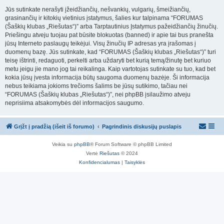
Jūs sutinkate nerašyti įžeidžiančių, nešvankių, vulgarių, šmeižiančių,
grasinančių ir kitokių vietinius įstatymus, šalies kur talpinama “FORUMAS
(Šaškių klubas „Riešutas“)” arba Tarptautinius Įstatymus pažeidžiančių žinučių.
Priešingu atveju tuojau pat būsite blokuotas (banned) ir apie tai bus pranešta
jūsų Interneto paslaugų teikėjui. Visų žinučių IP adresas yra įrašomas į
duomenų bazę. Jūs sutinkate, kad “FORUMAS (Šaškių klubas „Riešutas“)” turi
teisę ištrinti, redaguoti, perkelti arba uždaryti bet kurią temą/žinutę bet kuriuo
metu jeigu jie mano jog tai reikalinga. Kaip vartotojas sutinkate su tuo, kad bet
kokia jūsų įvesta informacija būtų saugoma duomenų bazėje. Ši informacija
nebus teikiama jokioms trečioms šalims be jūsų sutikimo, tačiau nei
“FORUMAS (Šaškių klubas „Riešutas“)”, nei phpBB įsilaužimo atveju
neprisiima atsakomybės dėl informacijos saugumo.
Grįžt į pradžią (išeit iš forumo)
Pagrindinis diskusijų puslapis
Veikia su
phpBB
® Forum Software © phpBB Limited
Vertė
Riešutas
© 2024
Konfidencialumas
|
Taisyklės