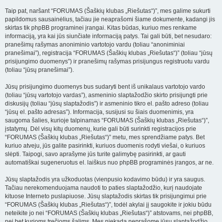
Taip pat, naršant “FORUMAS (Šaškių klubas „Riešutas“)”, mes galime sukurti
papildomus sausainėlius, tačiau jie neaprašomi šiame dokumente, kadangi jis
skirtas tik phpBB programinei įrangai. Kitas būdas, kuriuo mes renkame
informaciją, yra kai jūs siunčiate informaciją patys. Tai gali būti, bet nesudaro:
pranešimų rašymas anoniminio vartotojo vardu (toliau “anoniminiai
pranešimai”), registracija “FORUMAS (Šaškių klubas „Riešutas“)” (toliau “jūsų
prisijungimo duomenys”) ir pranešimų rašymas prisijungus registruotu vardu
(toliau “jūsų pranešimai”).
Jūsų prisijungimo duomenys bus sudaryti bent iš unikalaus vartotojo vardo
(toliau “jūsų vartotojo vardas”), asmeninio slaptažodžio skirto prisijungti prie
diskusijų (toliau “jūsų slaptažodis”) ir asmeninio tikro el. pašto adreso (toliau
“jūsų el. pašto adresas”). Informacija, susijusi su šiais duomenimis, yra
saugoma šalies, kurioje talpinamas “FORUMAS (Šaškių klubas „Riešutas“)”,
įstatymų. Dėl visų kitų duomenų, kurie gali būti surinkti registracijos prie
“FORUMAS (Šaškių klubas „Riešutas“)” metu, mes sprendžiame patys. Bet
kuriuo atveju, jūs galite pasirinkti, kuriuos duomenis rodyti viešai, o kuriuos
slėpti. Taipogi, savo aprašyme jūs turite galimybę pasirinkti, ar gauti
automatiškai sugeneruotus el. laiškus nuo phpBB programinės įrangos, ar ne.
Jūsų slaptažodis yra užkoduotas (vienpusio kodavimo būdu) ir yra saugus.
Tačiau nerekomenduojama naudoti to paties slaptažodžio, kurį naudojate
kituose Interneto puslapiuose. Jūsų slaptažodis skirtas tik prisijungimui prie
“FORUMAS (Šaškių klubas „Riešutas“)”, todėl akylai jį saugokite ir jokiu būdu
neteikite jo nei “FORUMAS (Šaškių klubas „Riešutas“)” atstovams, nei phpBB,
nei bet kurioms trečioms šalims. Mes niekada neprašome jūsų slaptažodžio.