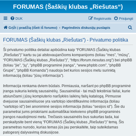
FORUMAS (Šaškių klubas „Riešutas“)
DUK
Registruotis
Prisijungti
I
Grįžt į pradžią (išeit iš forumo)
Pagrindinis diskusijų puslapis
e
FORUMAS (Šaškių klubas „Riešutas“) - Privatumo politika
š
k
Ši privatumo politika detaliai apibūdina kaip “FORUMAS (Šaškių klubas
„Riešutas“)” kartu su jai atstovaujančioms kompanijoms (toliau “mes”, “mūsų”,
o
“FORUMAS (Šaškių klubas „Riešutas“)”, “https://forum.riesutas.org”) bei phpBB
t
(toliau “jie”, “jų”, “phpBB programinė įranga”, “www.phpbb.com”, “phpBB
Grupė”, “phpBB Komanda”) naudoja bet kurios sesijos metu surinktą
i
informaciją (toliau “jūsų informacija”).
Informacija renkama dviem būdais. Pirmiausia, naršant po phpBB programinė
įranga sukuria keletą sausainėlių. Sausainėliai - tai maži tekstiniai failai, kurie
atsiunčiami į jūsų kompiuterio naršyklės laikinų failų katalogą. Pirmuose
dvejuose sausainėliuose yra vartotojo identifikavimo informacija (toliau
“vartotojo id”) bei anoniminė sesijos informacija (toliau “sesijos id”). Šie du
parametrai jums priskiriami automatiškai kiekvieno phpBB programinės
įrangos naudojimosi metu. Trečiasis sausainėlis bus sukurtas tada, kai
perskaitysite bent vieną “FORUMAS (Šaškių klubas „Riešutas“)” temą. Šis
parametras nurodo, kurias temas jūs jau perskaitėte, taip suteikdamas
patogesnį dalyvavimą diskusijose.