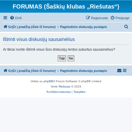
FORUMAS (Šaškių klubas „Riešutas“)
DUK
Registruotis
Prisijungti
I
Grįžt į pradžią (išeit iš forumo)
Pagrindinis diskusijų puslapis
e
Ištrinti visus diskusijų sausainėlius
š
k
Ar tikrai norite ištrinti visus šios diskusijų lentos sukurtus sausainėlius?
o
t
i
Grįžt į pradžią (išeit iš forumo)
Pagrindinis diskusijų puslapis
Veikia su
phpBB
® Forum Software © phpBB Limited
Vertė
Riešutas
© 2024
Konfidencialumas
|
Taisyklės