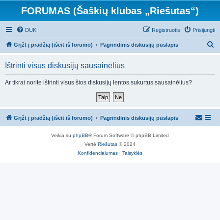
FORUMAS (Šaškių klubas „Riešutas“)
DUK
Registruotis
Prisijungti
I
Grįžt į pradžią (išeit iš forumo)
Pagrindinis diskusijų puslapis
e
Ištrinti visus diskusijų sausainėlius
š
k
Ar tikrai norite ištrinti visus šios diskusijų lentos sukurtus sausainėlius?
o
t
i
Grįžt į pradžią (išeit iš forumo)
Pagrindinis diskusijų puslapis
Veikia su
phpBB
® Forum Software © phpBB Limited
Vertė
Riešutas
© 2024
Konfidencialumas
|
Taisyklės