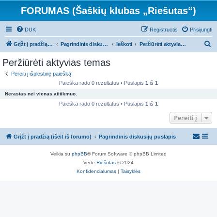
FORUMAS (Šaškių klubas „Riešutas“)
DUK
Registruotis
Prisijungti
I
Grįžt į pradžią (išeit iš forumo)
Pagrindinis diskusijų puslapis
Ieškoti
Peržiūrėti aktyvias temas
e
Peržiūrėti aktyvias temas
š
Pereiti į išplėstinę paiešką
k
Paieška rado 0 rezultatus • Puslapis
1
iš
1
o
Nerastas nei vienas atitikmuo.
t
Paieška rado 0 rezultatus • Puslapis
1
iš
1
i
Pereiti į
Grįžt į pradžią (išeit iš forumo)
Pagrindinis diskusijų puslapis
Veikia su
phpBB
® Forum Software © phpBB Limited
Vertė
Riešutas
© 2024
Konfidencialumas
|
Taisyklės