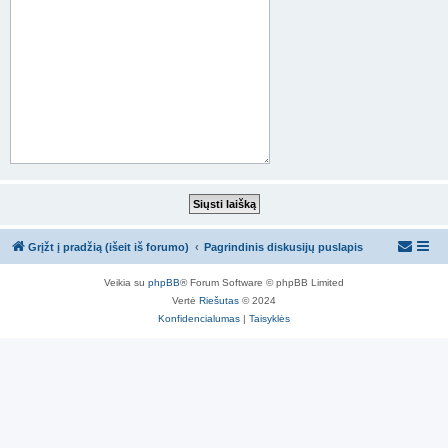
Grįžt į pradžią (išeit iš forumo)
Pagrindinis diskusijų puslapis
Veikia su
phpBB
® Forum Software © phpBB Limited
Vertė
Riešutas
© 2024
Konfidencialumas
|
Taisyklės