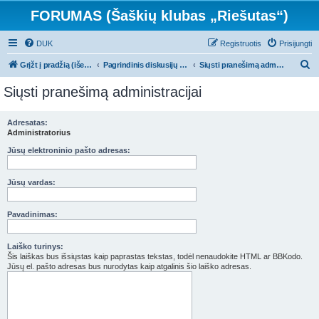
FORUMAS (Šaškių klubas „Riešutas“)
DUK
Registruotis
Prisijungti
I
Grįžt į pradžią (išeit iš forumo)
Pagrindinis diskusijų puslapis
Siųsti pranešimą administracijai
e
Siųsti pranešimą administracijai
š
k
Adresatas:
Administratorius
o
t
Jūsų elektroninio pašto adresas:
i
Jūsų vardas:
Pavadinimas:
Laiško turinys:
Šis laiškas bus išsiųstas kaip paprastas tekstas, todėl nenaudokite HTML ar BBKodo.
Jūsų el. pašto adresas bus nurodytas kaip atgalinis šio laiško adresas.