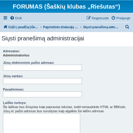
FORUMAS (Šaškių klubas „Riešutas“)
DUK
Registruotis
Prisijungti
I
Grįžt į pradžią (išeit iš forumo)
Pagrindinis diskusijų puslapis
Siųsti pranešimą administracijai
e
Siųsti pranešimą administracijai
š
k
Adresatas:
Administratorius
o
t
Jūsų elektroninio pašto adresas:
i
Jūsų vardas:
Pavadinimas:
Laiško turinys:
Šis laiškas bus išsiųstas kaip paprastas tekstas, todėl nenaudokite HTML ar BBKodo.
Jūsų el. pašto adresas bus nurodytas kaip atgalinis šio laiško adresas.