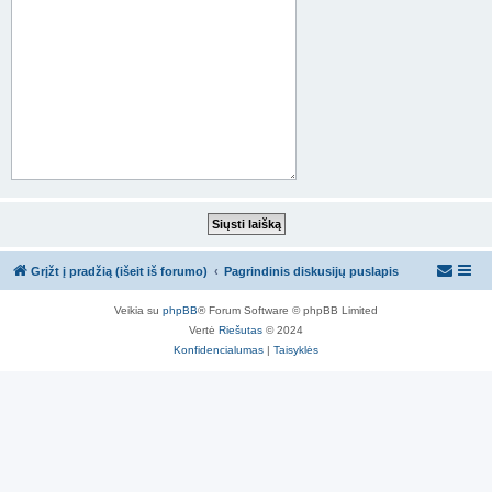
Grįžt į pradžią (išeit iš forumo)
Pagrindinis diskusijų puslapis
Veikia su
phpBB
® Forum Software © phpBB Limited
Vertė
Riešutas
© 2024
Konfidencialumas
|
Taisyklės